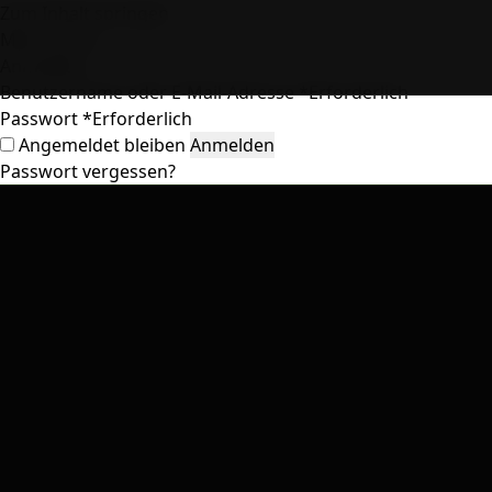
Zum Inhalt springen
Mein Konto
Anmelden
Benutzername oder E-Mail-Adresse
*
Erforderlich
Passwort
*
Erforderlich
Angemeldet bleiben
Anmelden
Passwort vergessen?