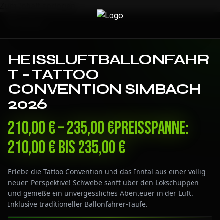
Zum Inhalt springen
HEISSLUFTBALLONFAHRT
– TATTOO C
ONVENTION SIMBACH 2
026
210,00
€
–
235,00
€
Preisspanne:
210,00 € bis 235,00 €
Erlebe die Tattoo Convention und das Inntal aus einer völlig
neuen Perspektive! Schwebe sanft über den Lokschuppen
und genieße ein unvergessliches Abenteuer in der Luft.
Inklusive traditioneller Ballonfahrer-Taufe.